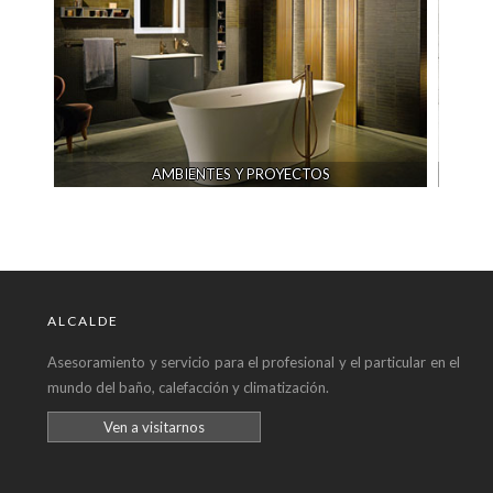
ENTES Y PROYECTOS
CERÁMICA
ALCALDE
Asesoramiento y servicio para el profesional y el particular en el
mundo del baño, calefacción y climatización.
Ven a visitarnos