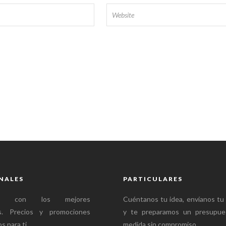
NALES
PARTICULARES
mos con los mejores
Cuéntanos tu idea, envíanos tu
es. Precios y promociones
y te preparamos un presupue
s para ti.
medida sin compromiso.