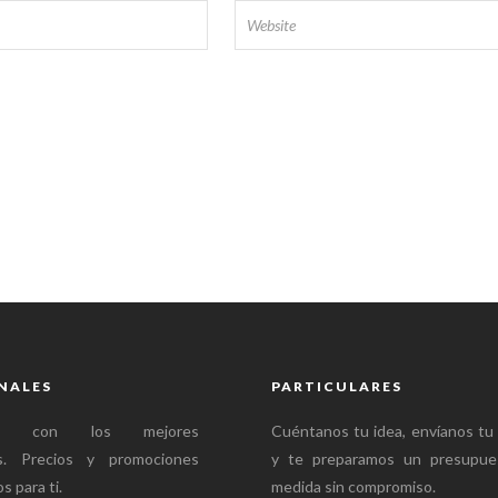
NALES
PARTICULARES
mos con los mejores
Cuéntanos tu idea, envíanos tu
es. Precios y promociones
y te preparamos un presupue
s para ti.
medida sin compromiso.