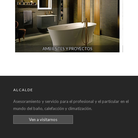
TES Y PROYECTOS
CERÁMICA
ALCALDE
Asesoramiento y servicio para el profesional y el particular en el
mundo del baño, calefacción y climatización.
Ven a visitarnos