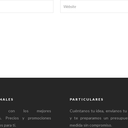
NALES
PARTICULARES
mos con los mejores
Cuéntanos tu idea, envíanos tu
es. Precios y promociones
y te preparamos un presupue
s para ti.
medida sin compromiso.