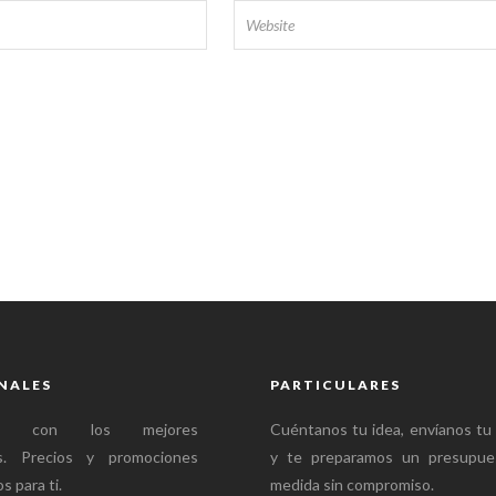
NALES
PARTICULARES
mos con los mejores
Cuéntanos tu idea, envíanos tu
es. Precios y promociones
y te preparamos un presupue
s para ti.
medida sin compromiso.