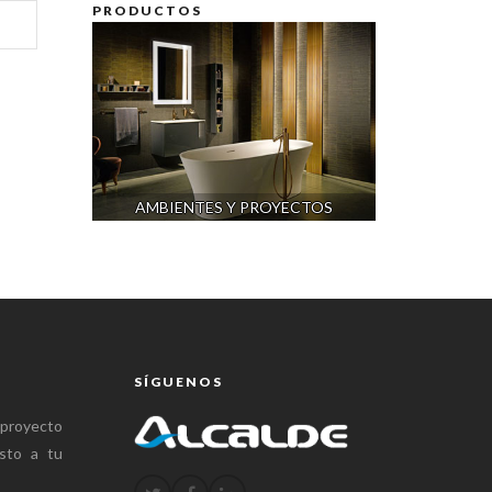
PRODUCTOS
AMBIENTES Y PROYECTOS
C
SÍGUENOS
 proyecto
sto a tu