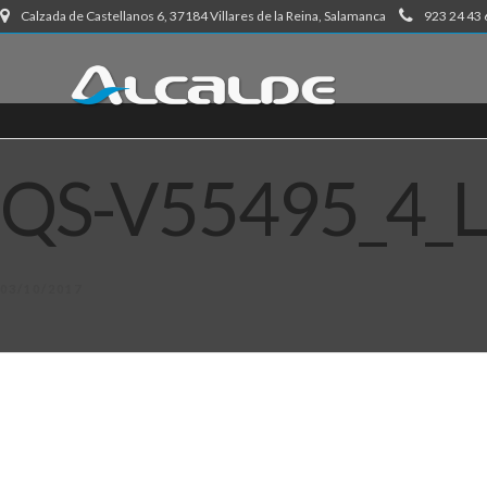
Calzada de Castellanos 6, 37184 Villares de la Reina, Salamanca
923 24 43 
QS-V55495_4_
03/10/2017