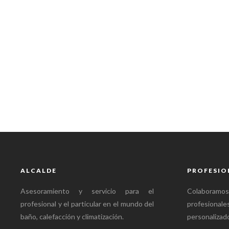
ALCALDE
PROFESIO
Asesoramiento y servicio para el
Colabora
profesional y el particular en el mundo del
profesional
baño, calefacción y climatización.
personalizado