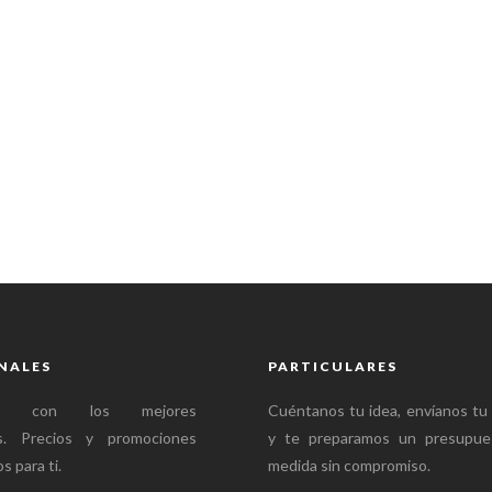
NALES
PARTICULARES
mos con los mejores
Cuéntanos tu idea, envíanos tu
es. Precios y promociones
y te preparamos un presupue
s para ti.
medida sin compromiso.