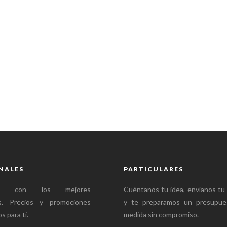
NALES
PARTICULARES
mos con los mejores
Cuéntanos tu idea, envíanos tu
es. Precios y promociones
y te preparamos un presupue
s para ti.
medida sin compromiso.