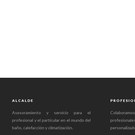
ALCALDE
PROFESIO
Asesoramiento y servicio para el
Colabora
profesional y el particular en el mundo del
profesional
baño, calefacción y climatización.
personalizado